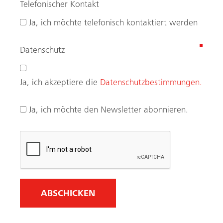
Telefonischer Kontakt
Ja, ich möchte telefonisch kontaktiert werden
(
Datenschutz
e
r
Ja, ich akzeptiere die
Datenschutzbestimmungen.
f
o
Ja, ich möchte den Newsletter abonnieren.
r
d
e
r
l
i
c
h