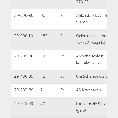
270 PB
29-900-80
90
St
Ankerstab DW 15/
90 roh
29-900-10
180
St
Gelenkflanschmutter
15/120 (Kugelk.)
29-205-00
140
St
AS-Schalschloss
komplett verz.
29-400-85
12
St
Uni-Schalschloss 22
29-203-89
2
St
AS-Kranhaken
29-106-00
20
St
Laufkonsole 90 verz.
(gelb)