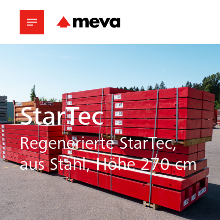
StarTec
Regenerierte StarTec,
aus Stahl, Höhe 270 cm