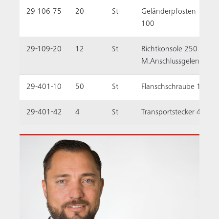
29-106-75
20
St
Geländerpfosten
100
29-109-20
12
St
Richtkonsole 250
M.Anschlussgelenk
29-401-10
50
St
Flanschschraube 18
29-401-42
4
St
Transportstecker 40