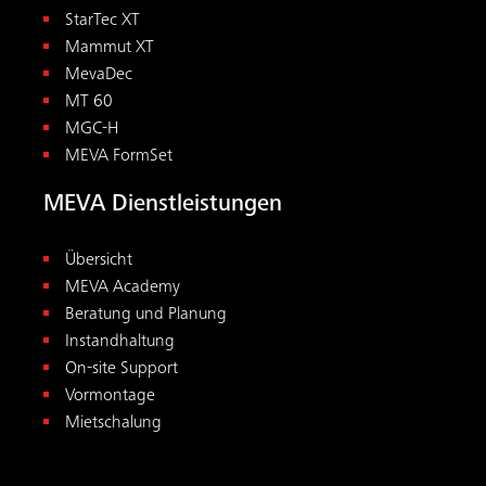
StarTec XT
Mammut XT
MevaDec
MT 60
MGC-H
MEVA FormSet
MEVA Dienstleistungen
Übersicht
MEVA Academy
Beratung und Planung
Instandhaltung
On-site Support
Vormontage
Mietschalung