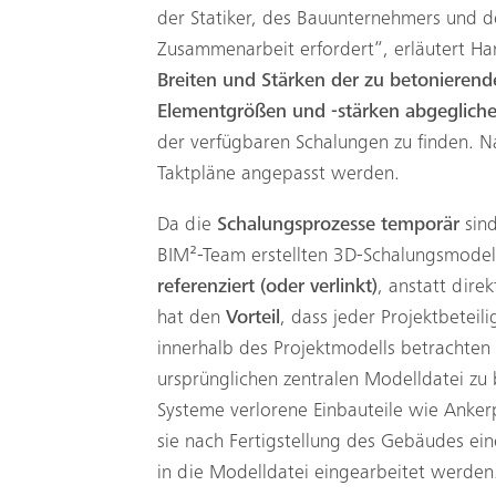
der Statiker, des Bauunternehmers und d
Zusammenarbeit erfordert“, erläutert Ha
Breiten und Stärken
der zu
betonierend
Elementgrößen und -stärken abgeglich
der verfügbaren Schalungen zu finden. 
Taktpläne angepasst werden.
Da die
Schalungsprozesse temporär
sin
BIM²-Team erstellten 3D-Schalungsmode
referenziert (oder verlinkt)
, anstatt dire
hat den
Vorteil
, dass jeder Projektbetei
innerhalb des Projektmodells betrachten
ursprünglichen zentralen Modelldatei zu b
Systeme verlorene Einbauteile wie Anker
sie nach Fertigstellung des Gebäudes ein
in die Modelldatei eingearbeitet werden