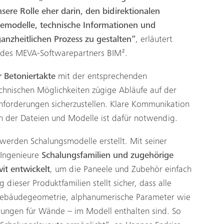
ere Rolle eher darin, den bidirektionalen
emodelle, technische Informationen und
ganzheitlichen Prozess zu gestalten“
, erläutert
r des MEVA-Softwarepartners BIM².
 Betoniertakte
mit der entsprechenden
echnischen Möglichkeiten zügige Abläufe auf der
Anforderungen sicherzustellen. Klare Kommunikation
h der Dateien und Modelle ist dafür notwendig.
erden Schalungsmodelle erstellt. Mit seiner
Ingenieure
Schalungsfamilien und zugehörige
it entwickelt
, um die Paneele und Zubehör einfach
dieser Produktfamilien stellt sicher, dass alle
 Gebäudegeometrie, alphanumerische Parameter wie
rungen für Wände – im Modell enthalten sind. So