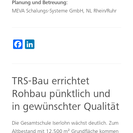
Planung und Betreuung:
MEVA Schalungs-Systeme GmbH, NL Rhein/Ruhr
Fa
Li
ce
nk
b
ed
o
In
TRS-Bau errichtet
ok
Rohbau pünktlich und
in gewünschter Qualität
Die Gesamtschule Iserlohn wächst deutlich. Zum
Altbestand mit 12.500 m² Grundfläche kommen