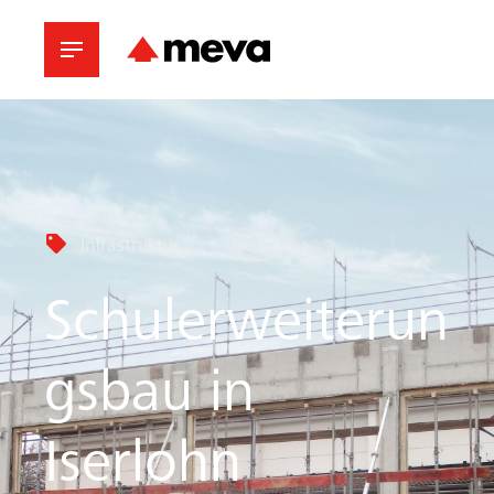
Infrastruktur
Schulerweiterun
gsbau in
Iserlohn