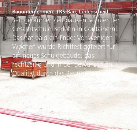
Bauunternehmen: TRS-Bau, Lüdenscheid
Seit geraumer Zeit pauken Schüler der
Gesamtschule Iserlohn in Containern.
Das hat bald ein Ende: Vor wenigen
Wochen wurde Richtfest gefeiert für
ein neues Schulgebäude, das
rechtzeitig und in der gewünschten
Qualität durch das Bauunternehmen
TRS-Bau fertiggestellt wurde.