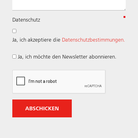
(
Datenschutz
R
e
Ja, ich akzeptiere die
Datenschutzbestimmungen.
q
u
Ja, ich möchte den Newsletter abonnieren.
i
r
e
d
)