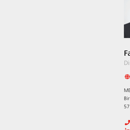
F
Di
ME
Bi
57