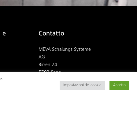
 e
Contatto
MEVA Schalungs-Systeme
AG
Birren 24
5703 Seon
e.
Svizzera
Impostazioni dei cookie
Accetto
MEVA Schalungs-Systeme
AG
Rte. de la chocolatière 26
1026 Echandens
Svizzera