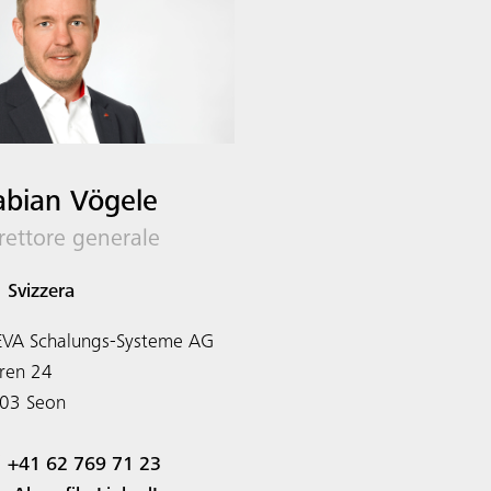
abian Vögele
rettore generale
Svizzera
VA Schalungs-Systeme AG
rren 24
03
Seon
+41 62 769 71 23