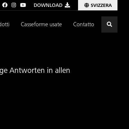
DOWNLOAD
SVIZZERA
Premere
dotti
Casseforme usate
Contatto
ige Antworten in allen