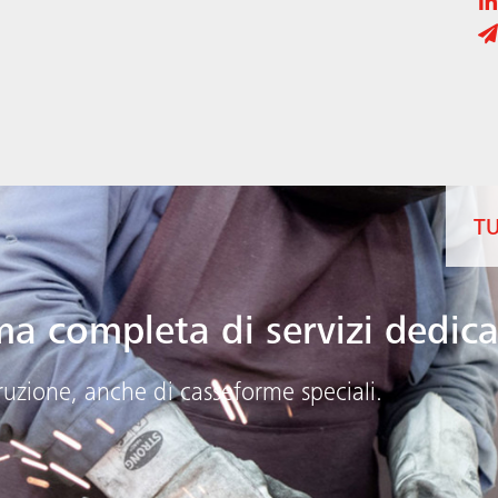
TU
 completa di servizi dedicat
truzione, anche di casseforme speciali.