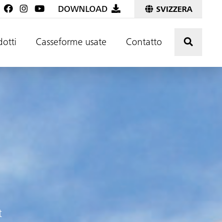
DOWNLOAD
SVIZZERA
Premere
dotti
Casseforme usate
Contatto
t