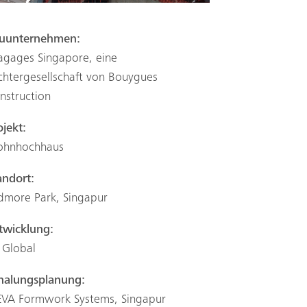
uunternehmen:
agages Singapore, eine
chtergesellschaft von Bouygues
nstruction
ojekt:
hnhochhaus
andort:
dmore Park, Singapur
twicklung:
 Global
halungsplanung:
VA Formwork Systems, Singapur