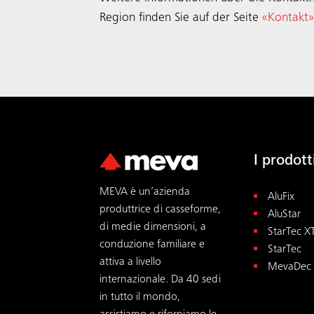
Region finden Sie auf der Seite
«Kontakt»
I prodot
MEVA è un’azienda
AluFix
produttrice di casseforme,
AluStar
di medie dimensioni, a
StarTec X
conduzione familiare e
StarTec
attiva a livello
MevaDec
internazionale. Da 40 sedi
in tutto il mondo,