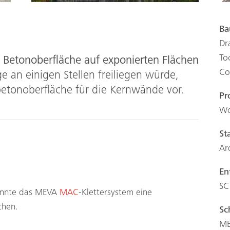
Ba
Dr
To
n Betonoberfläche auf exponierten Flächen
Co
 an einigen Stellen freiliegen würde,
betonoberfläche für die Kernwände vor.
Pr
Wo
St
Ar
En
SC
konnte das MEVA
MAC
-Klettersystem eine
chen.
Sc
ME