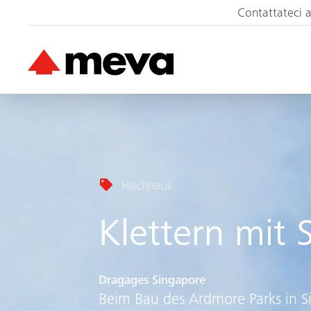
Contattateci 
Hochhaus
Klettern mit 
Dragages Singapore
Beim Bau des Ardmore Parks in 