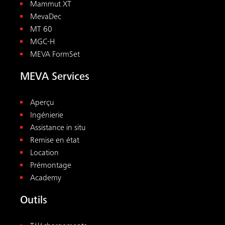
Mammut XT
MevaDec
MT 60
MGC-H
MEVA FormSet
MEVA Services
Aperçu
Ingénierie
Assistance in situ
Remise en état
Location
Prémontage
Academy
Outils