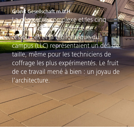
Granit Gesellschaft m.b.H.
La géométrie complexe et les cinq
noyaux distincts du centre de
ressources et la bibliothèque du
campus (LLC) représentaient un défi de
taille, même pour les techniciens de
coffrage les plus expérimentés. Le fruit
de ce travail mené à bien : un joyau de
l’architecture.
he