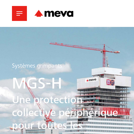
Systèmes grimpants
MGS-H
Une protection
collective périphérique
pour toutes les