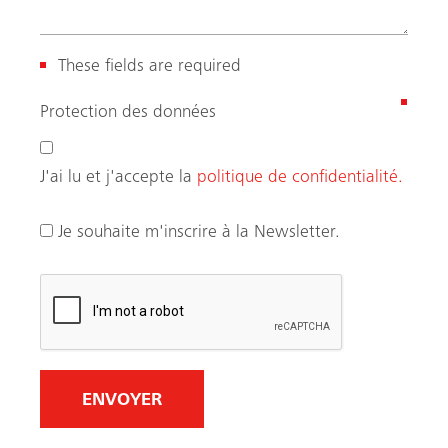
These fields are required
(
Protection des données
N
é
J'ai lu et j'accepte la
politique de confidentialité.
c
e
Je souhaite m'inscrire à la Newsletter.
s
s
a
i
r
e
)