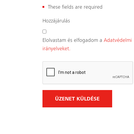
These fields are required
(
Hozzájárulás
K
ö
Elolvastam és elfogadom a
Adatvédelmi
t
irányelveket.
e
l
e
z
ő
)