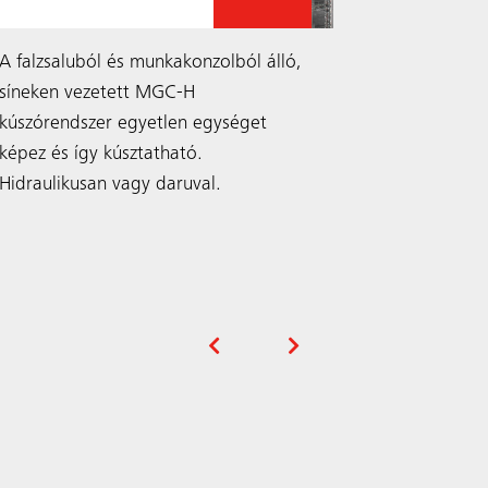
A falzsaluból és munkakonzolból álló,
A síneken 
síneken vezetett MGC-H
rendszer a 
kúszórendszer egyetlen egységet
lezuhanásv
képez és így kúsztatható.
oldalról vé
Hidraulikusan vagy daruval.
biztosítja.
folyamatos
Keresés