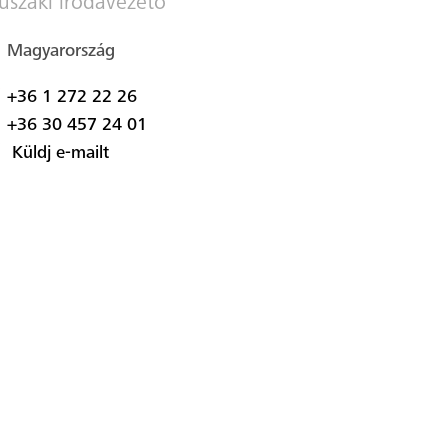
szaki irodavezető
Magyarország
+36 1 272 22 26
+36 30 457 24 01
Küldj e-mailt