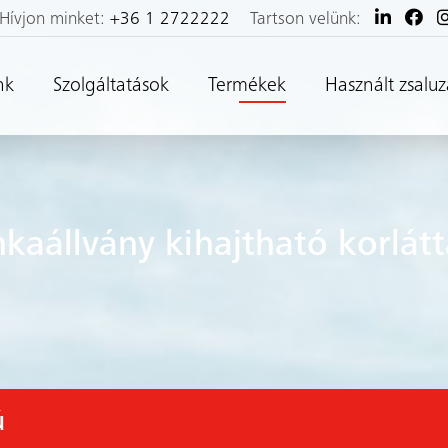
Hívjon minket:
+36 1 2722222
Tartson velünk:
nk
Szolgáltatások
Termékek
Használt zsaluz
aállvány kihajtható korlátt
ú