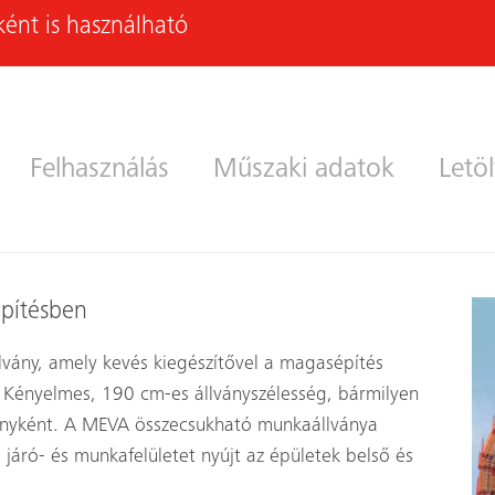
ént is használható
Felhasználás
Műszaki adatok
Letö
pítésben
vány, amely kevés kiegészítővel a magasépítés
 Kényelmes, 190 cm-es állványszélesség, bármilyen
ványként. A MEVA összecsukható munkaállványa
áró- és munkafelületet nyújt az épületek belső és