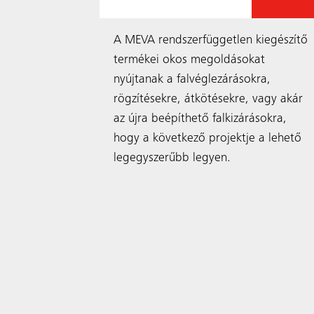
tonsági
A MEVA rendszerfüggetlen kiegészítő
n a
termékei okos megoldásokat
t minden
nyújtanak a falvéglezárásokra,
látva
rögzítésekre, átkötésekre, vagy akár
gy daruval
az újra beépíthető falkizárásokra,
atható.
hogy a következő projektje a lehető
legegyszerűbb legyen.