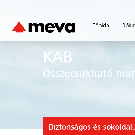
Főoldal
Rólu
Munkaállványok
KAB
Összecsukható munk
Biztonságos és sokoldal