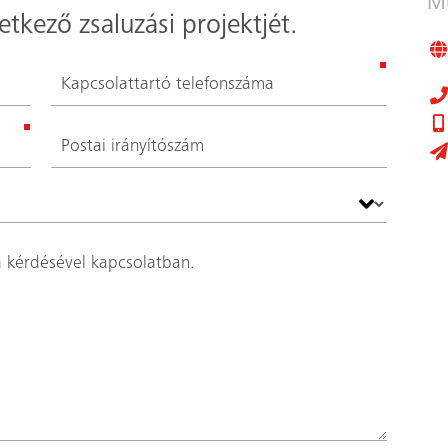
Mű
tkező zsaluzási projektjét.