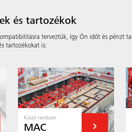
ek és tartozékok
patibilitásra terveztük, így Ön időt és pénzt t
s tartozékokat is:
Kúszó rendszer
MAC