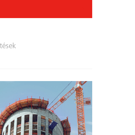
Előző
Következő
ltések