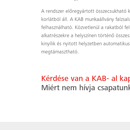
A rendszer előregyártott összecsukható k
korlátból áll. A KAB munkaállvány falzsal
felhasználható. Közvetlenül a rakatból f
alkatrészekre a helyszínen történő összes
kinyílik és nyitott helyzetben automatikus
megtámasztható.
Kérdése van a KAB- al ka
Miért nem hívja csapatun