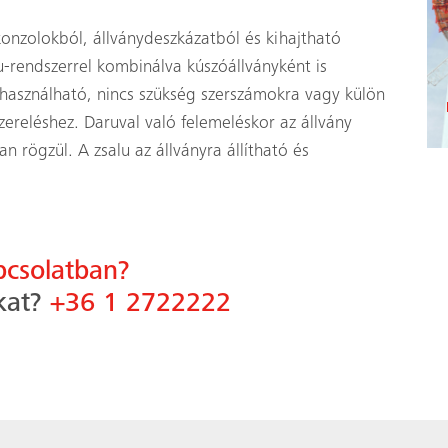
onzolokból, állványdeszkázatból és kihajtható
u-rendszerrel kombinálva kúszóállványként is
elhasználható, nincs szükség szerszámokra vagy külön
zereléshez. Daruval való felemeléskor az állvány
an rögzül. A zsalu az állványra állítható és
pcsolatban?
kat?
+36 1 2722222