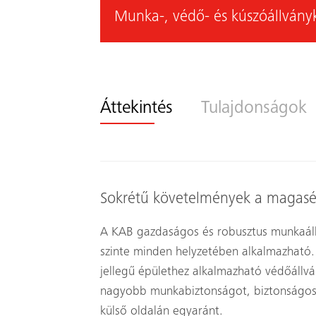
Munka-, védő- és kúszóállványk
Áttekintés
Tulajdonságok
Sokrétű követelmények a magasé
A KAB gazdaságos és robusztus munkaáll
szinte minden helyzetében alkalmazható.
jellegű épülethez alkalmazható védőáll
nagyobb munkabiztonságot, biztonságos j
külső oldalán egyaránt.