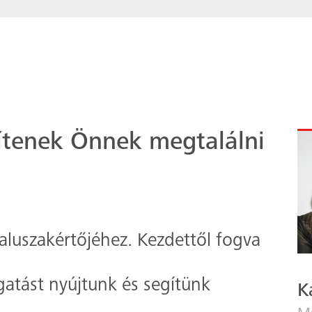
ítenek Önnek megtalálni
t
luszakértőjéhez. Kezdettől fogva
atást nyújtunk és segítünk
K