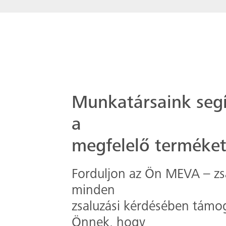
Munkatársaink seg
a
megfelelő terméke
Forduljon az Ön MEVA – zsa
minden
zsaluzási kérdésében támog
Önnek, hogy