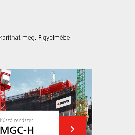
akaríthat meg. Figyelmébe
Kúszó rendszer
Kúszó rend
MGC-H
MGS