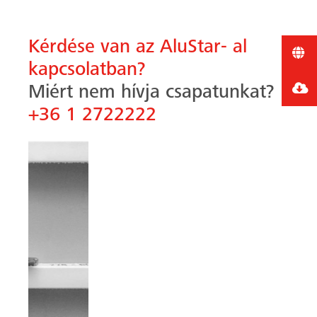
Kérdése van az AluStar- al
kapcsolatban?
Miért nem hívja csapatunkat?
+36 1 2722222
Előző
Követk
Kapcsolódó termékek