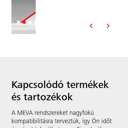
és tartozékok
A MEVA rendszereket nagyfokú
kompatibilitásra terveztük, így Ön időt
Rendszerfüggetlen
és pénzt takaríthat meg. Figyelmébe
tartozékok
ajánljuk a következő termékeket és
Meva
tartozékokat is:
FormSet
A MEVA rendszerfüggetlen kiegészítő
termékei okos megoldásokat nyújtanak a
falvéglezárásokra, rögzítésekre,
átkötésekre, vagy akár az újra beépíthető
falkizárásokra, hogy a következő projektje a
lehető legegyszerűbb legyen.