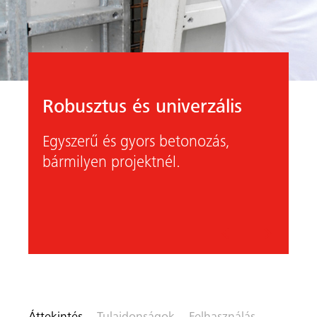
Robusztus és univerzális
Egyszerű és gyors betonozás,
bármilyen projektnél.
on ide
Előző
Követk