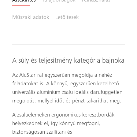
Áttekintés
Tulajdonságok
Felhasználás
Műszaki adatok
Letöltések
A súly és teljesítmény kategória bajnoka
Az AluStar-ral egyszerűen megoldja a nehéz
feladatokat is. A könnyű, egyszerűen kezelhető
univerzális alumínium zsalu ideális darufüggetlen
megoldás, mellyel időt és pénzt takaríthat meg.
A zsaluelemeken ergonomikus keresztbordák
helyezkednek el, így könnyű megfogni,
biztonságosan szállítani és