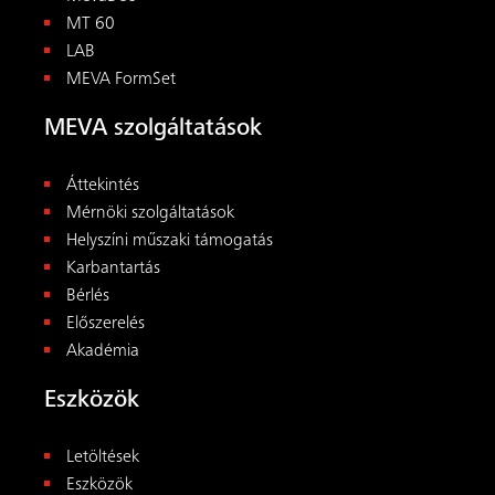
Eszközök
Letöltések
Eszközök
Frissbetonnyomás- és betonozási sebesség-
kalkulátor
Segédalátámasztás-kalkulátor
Kapcsolat
MEVA Zsalurendszerek Zrt.
Csörsz árok utca 10.
2120 Dunakeszi
Magyarország
+36 1 2722222
magyar@meva.net