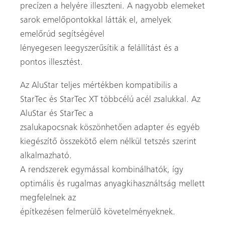
precízen a helyére illeszteni. A nagyobb elemeket
sarok emelőpontokkal látták el, amelyek
emelőrúd segítségével
lényegesen leegyszerűsítik a felállítást és a
pontos illesztést.
Az AluStar teljes mértékben kompatibilis a
StarTec és StarTec XT többcélú acél zsalukkal. Az
AluStar és StarTec a
zsalukapocsnak köszönhetően adapter és egyéb
kiegészítő összekötő elem nélkül tetszés szerint
alkalmazható.
A rendszerek egymással kombinálhatók, így
optimális és rugalmas anyagkihasználtság mellett
megfelelnek az
építkezésen felmerülő követelményeknek.