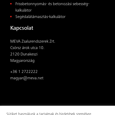
© 2026
MEVA
. Minden jog fenntartva.
ÁSZF
|
Impresszum
|
Adatvédelem
Látogasson el hozzánk a közösségi
médiában:
Sütiket használunk a tartalmak és hirdetések személyre