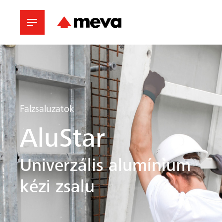
Falzsaluzatok
AluStar
Univerzális alumínium
kézi zsalu