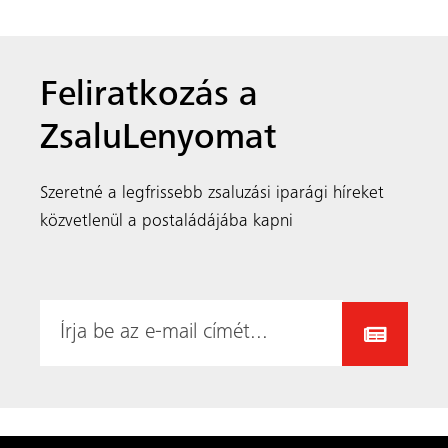
A MEVA egy nemzetközileg elismert, családi
tulajdonban lévő és irányított zsaluzatgyártó vállalat.
Világszerte 40 telephelyről látjuk el a kivitelezői
közösséget, a kutatás-fejlesztés, a gyártás, a logisztika,
a mérnöki tevékenység, az értékesítés és a nemzetközi
értékesítési üzleti támogatás területén.
MEVA termékek