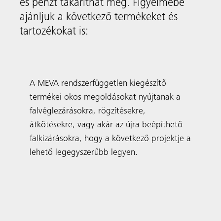
Projektjeink
Példák az Ön régiójában és világszerte
megvalósult projektekre