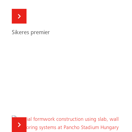
Keresés
Szemet gyönyörködtető stadion