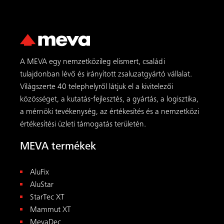
AluFix
AluStar
StarTec XT
Mammut XT
MevaDec
MT 60
LAB
MEVA FormSet
MEVA szolgáltatások
Áttekintés
Mérnöki szolgáltatások
Helyszíni műszaki támogatás
Karbantartás
Bérlés
Előszerelés
Akadémia