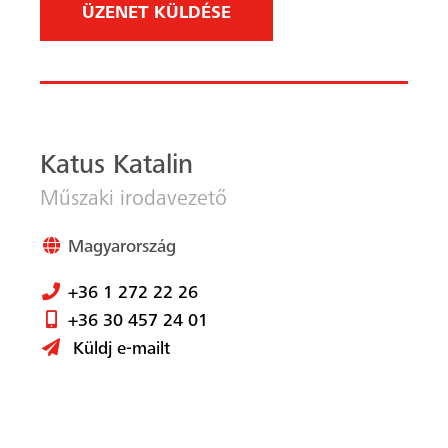
Küldj e-mailt
Feliratkozás a
ZsaluLenyomat
Szeretné a legfrissebb zsaluzási iparági híreket
közvetlenül a postaládájába kapni