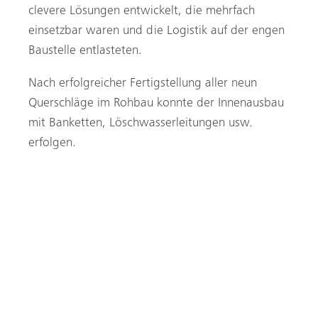
clevere Lösungen entwickelt, die mehrfach
einsetzbar waren und die Logistik auf der engen
Baustelle entlasteten.
Nach erfolgreicher Fertigstellung aller neun
Querschläge im Rohbau konnte der Innenausbau
mit Banketten, Löschwasserleitungen usw.
erfolgen.
Sonderschalung für den Übergang vom
Versorgungsquerschlag zum senkrechten Schacht.
Die Schalung des Versorgungsquerschlags erforderte
clevere Ideen.