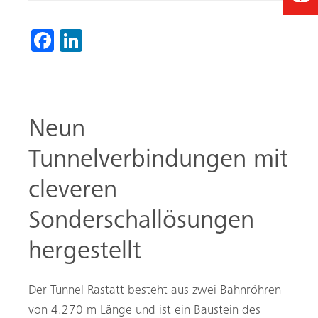
Fa
Li
ce
nk
b
ed
o
In
Neun
ok
Tunnelverbindungen mit
cleveren
Sonderschallösungen
hergestellt
Der Tunnel Rastatt besteht aus zwei Bahnröhren
von 4.270 m Länge und ist ein Baustein des