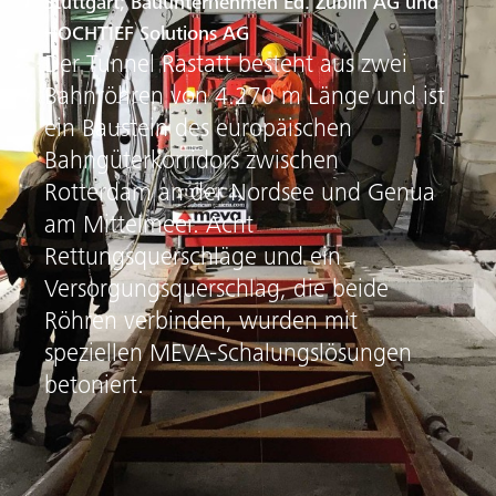
Stuttgart; Bauunternehmen Ed. Züblin AG und
HOCHTIEF Solutions AG
Der Tunnel Rastatt besteht aus zwei
Bahnröhren von 4.270 m Länge und ist
ein Baustein des europäischen
Bahngüterkorridors zwischen
Rotterdam an der Nordsee und Genua
am Mittelmeer. Acht
Rettungsquerschläge und ein
Versorgungsquerschlag, die beide
Röhren verbinden, wurden mit
speziellen MEVA-Schalungslösungen
betoniert.