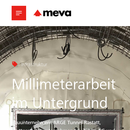
Infrastruktur
Millimeterarbeit
im Untergrund
Bauunternehmen: ARGE Tunnel Rastatt,