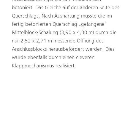
Suche
betoniert. Das Gleiche auf der anderen Seite des
Querschlags. Nach Aushärtung musste die im
fertig betonierten Querschlag „gefangene“
Mittelblock-Schalung (3,90 x 4,30 m) durch die
nur 2,52 x 2,71 m messende Öffnung des
Anschlussblocks herausbefördert werden. Dies
wurde ebenfalls durch einen cleveren
Klappmechanismus realisiert.
Eines von drei Gewölbeschalungssegmenten im
ausgeklappten Zustand. Hinten rechts ist die
monolithische Schalung für Mittel- und Anschlussblöcke
mit Stirnschalung zu erkennen.