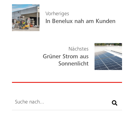
b
ed
o
In
Vorheriges
Suche
ok
In Benelux nah am Kunden
Nächstes
Grüner Strom aus
Sonnenlicht
Suche