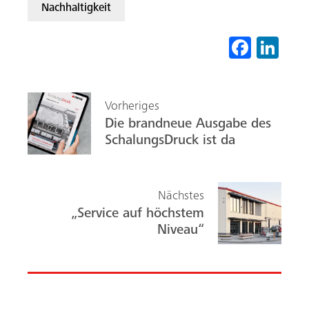
Nachhaltigkeit
Fa
Li
ce
nk
b
ed
Vorheriges
o
In
Die brandneue Ausgabe des
ok
SchalungsDruck ist da
Nächstes
„Service auf höchstem
Niveau“