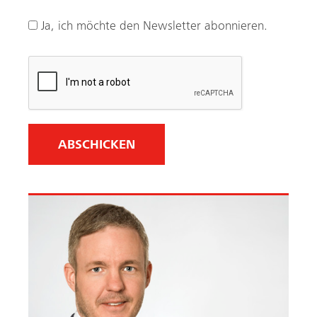
f
o
Ja, ich möchte den Newsletter abonnieren.
r
d
e
r
l
i
c
h
)