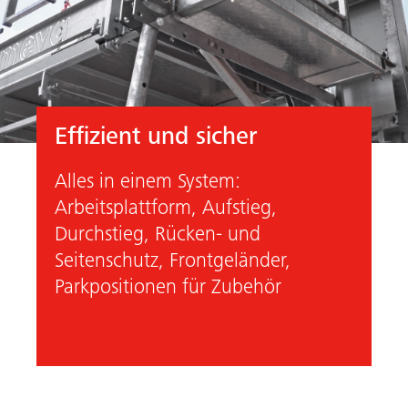
Effizient und sicher
Alles in einem System:
Arbeitsplattform, Aufstieg,
Durchstieg, Rücken- und
Seitenschutz, Frontgeländer,
Parkpositionen für Zubehör
Vorheriges
Nächste