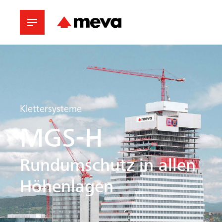
Klettersysteme
MGS-H
Rundumschutz in allen
Höhenlagen