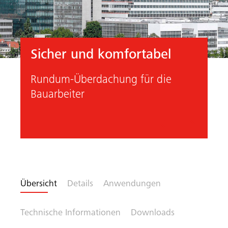
Sicher und komfortabel
Rundum-Überdachung für die
Bauarbeiter
Vorheriges
Nächste
Übersicht
Details
Anwendungen
Technische Informationen
Downloads