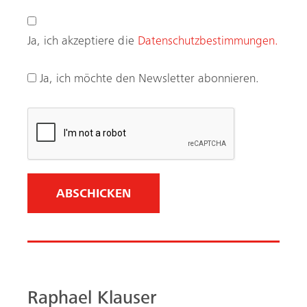
e
r
Ja, ich akzeptiere die
Datenschutzbestimmungen.
f
o
Ja, ich möchte den Newsletter abonnieren.
r
d
e
r
l
i
c
h
)
Raphael Klauser